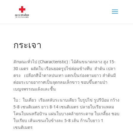
กระเจา
ลักษณะทั่วไป (Characteristic) : ไม้ต้นขนาดกลาง สูง 15-
30 เมตร ผลัดใบ เรือนยอดรูปไข่ค่อนข้างทึบ ลำต้น เปลา
ตรง เปลือกสีน้ำตาลปนเทา แตกเป็นร่องตามยาว ลำต้นมี
ต่อมระบายอากาศเป็นจุดกลมเล็กขาว ชอบขึ้นตามป่า
เบญจพรรณแล้งและชื้น
ใบ : ใบเดี่ยว เรียงสลับระนาบเดียว ใบรูปไข่ รูปรีป้อม กว้าง
5-8 เซนติเมตร ยาว 8-14 เซนติเมตร ปลายใบเรียวแหลม
โคนใบมนหรือป้าน แผ่นใบบางคล้ายกระดาษ ใบเกลี้ยง ชอบ
ใบเรียบ เส้นแขนงใบข้างละ 5-8 เส้น ก้านใบยาว 1
เซนติเมตร