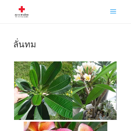
ลั่นทม