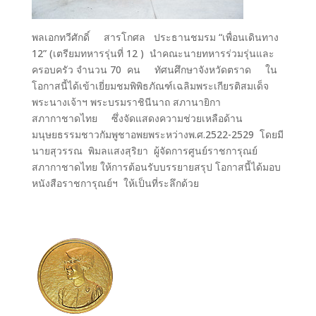
พลเอกทวีศักดิ์ สารโกศล ประธานชมรม “เพื่อนเดินทาง
12” (เตรียมทหารรุ่นที่ 12 ) นำคณะนายทหารร่วมรุ่นและ
ครอบครัว จำนวน 70 คน ทัศนศึกษาจังหวัดตราด ใน
โอกาสนี้ได้เข้าเยี่ยมชมพิพิธภัณฑ์เฉลิมพระเกียรติสมเด็จ
พระนางเจ้าฯ พระบรมราชินีนาถ สภานายิกา
สภากาชาดไทย ซึ่งจัดแสดงความช่วยเหลือด้าน
มนุษยธรรมชาวกัมพูชาอพยพระหว่างพ.ศ.2522-2529 โดยมี
นายสุวรรณ พิมลแสงสุริยา ผู้จัดการศูนย์ราชการุณย์
สภากาชาดไทย ให้การต้อนรับบรรยายสรุป โอกาสนี้ได้มอบ
หนังสือราชการุณย์ฯ ให้เป็นที่ระลึกด้วย