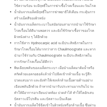
ใช้ความร้อน จะมีฤทธิ์ในการฆ่าเชื้อโรคเรื้อนและวัณโรค
น้ำมันจากเมล็ดมีฤทธิ์ในการฆ่าพยาธิไส้เดือน กระตุ้นการ
สร้างเม็ดสีของผิวหนัง
น้ำมันจากเมล็ดกระเบาในสมัยก่อนสามารถนำมาใช้รักษา
โรคเรื้อนได้ดีนานพอควร และยังใช้รักษาเชื้อราของโรค
ผิวหนังต่าง ๆ ได้อีกด้วย
การใช้สาร Hydnocarpic acid จะมีประสิทธิภาพในการ
รักษาโรคเรื้อนได้มากกว่าสาร Chaulmoograte และหาก
นำมาใช้ร่วมกับ Chaulmoograte จะมีประสิทธิภาพใน
การรักษาโรคเรื้อนได้ดีกว่า
พิษเฉียบพลันของเมล็ดกระเบา เมื่อนำเมล็ดมาต้มน้ำหรือ
สกัดด้วยแอลกอฮอล์แล้วนำไปฉีดเข้ากล้ามเนื้อ จะรู้สึก
ปวดแสบมาก และยังทำให้เซลล์กล้ามเนื้อตายด้านอย่าง
เฉียบพลันอีกด้วย ถ้าหากนำมารับประทานมากเกินไป จะ
ทำให้มีอาการอาเจียนปวดท้อง ปวดลำไส้ ทำให้ไตอักเสบ
ปัสสาวะมีโปรตีน และปัสสาวะเป็นเลือด
น้ำมันจากเมล็ดใช้ฉีดเข้าในผิวหนังหรือกล้ามเนื้อ ซึมผ่าน