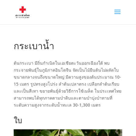
กระเบาน้ำ
ต้นกระเบา มีถิ่นกำเนิดในเอเชียตะวันออกเฉียงใต้ พบ
กระจายพันธุ์ในภูมิภาคอินโดจีน จัดเป็นไม้ยืนต้นไม่ผลัดใบ
ขนาดกลางจนถึงขนาดใหญ่ มีความสูงของต้นประมาณ 10-
15 เมตร รูปทรงสูงโปร่ง ลำต้นเปลาตรง เปลือกลำต้นเรียบ
และเป็นสีเทา ขยายพันธุ์ด้วยวิธีการใช้เมล็ด ในประเทศไทย
สามารถพบได้ทุกภาคตามป่าดิบและตามป่าบุ่งป่าทามที่
ระดับความสูงจากระดับน้ำทะเล 30-1,300 เมตร
ใบ