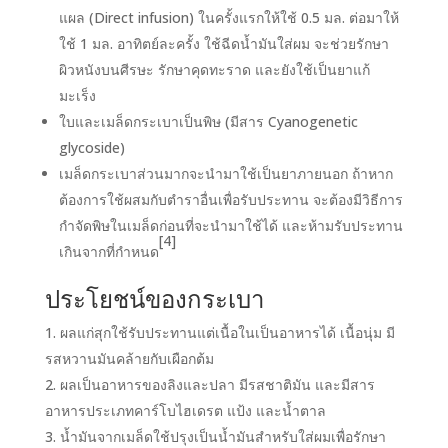
แผล (Direct infusion) ในครั้งแรกให้ใช้ 0.5 มล. ต่อมาให้
ใช้ 1 มล. อาทิตย์ละครั้ง ใช้ฉีดน้ำมันใส่ผม จะช่วยรักษา
ผิวหนังบนศีรษะ รักษาคุดทะราด และยังใช้เป็นยาแก้
มะเร็ง
ใบและเมล็ดกระเบาเป็นพิษ (มีสาร Cyanogenetic
glycoside)
เมล็ดกระเบาส่วนมากจะนำมาใช้เป็นยาภายนอก ถ้าหาก
ต้องการใช้ผสมกับตำราอื่นเพื่อรับประทาน จะต้องมีวิธีการ
กำจัดพิษในเมล็ดก่อนที่จะนำมาใช้ได้ และห้ามรับประทาน
[4]
เกินจากที่กำหนด
ประโยชน์ของกระเบา
ผลแก่สุกใช้รับประทานแต่เนื้อในเป็นอาหารได้ เนื้อนุ่ม มี
รสหวานมันคล้ายกับเผือกต้ม
ผลเป็นอาหารของลิงและปลา มีรสชาติมัน และมีสาร
อาหารประเภทคาร์โบไฮเดรต แป้ง และน้ำตาล
น้ำมันจากเมล็ดใช้ปรุงเป็นน้ำมันสำหรับใส่ผมเพื่อรักษา