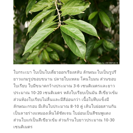
ใบกระเบา ใบเป็นใบเดี่ยวออกเรียงสลับ ลักษณะใบเป็นรูปรี
ยาวแกมรูปขอบขนาน ปลายใบแหลม โคนใบมน ส่วนขอบ
ใบเรียบ ใบมีขนาดกว้างประมาณ 3-6 เซนติเมตรและยาว
ประมาณ 10-20 เซนติเมตร หลังใบเรียบเป็นมัน สีเขียวเข้ม
ส่วนท้องใบเรียบไม่ลื่นและมีสีอ่อนกว่า เนื้อใบทึบแข็งมี
ลักษณะกรอบ มีเส้นใบประมาณ 8-10 คู่ เส้นใบย่อยสานกัน
เป็นลายร่างแหมองเห็นได้ชัดเจน ใบอ่อนเป็นสีชมพูแดง
ส่วนใบแก่เป็นสีเขียวเข้ม ส่วนก้านใบยาวประมาณ 10-30
เซนติเมตร