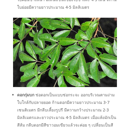
ใบย่อยมีความยาวประมาณ 4-5 มิลลิเมตร
ดอกกุ่มบก
ช่อดอกเป็นแบบช่อกระจะ ออกบริเวณตามง่าม
ใบใกล้กับปลายยอด ก้านดอกมีความยาวประมาณ 3-7
เซนติเมตร มีกลีบเลี้ยงรูปรี มีความกว้างประมาณ 2-3
มิลลิเมตรและยาวประมาณ 4-5 มิลลิเมตร เมื่อแห้งมักเป็น
สีส้ม กลีบดอกมีสีขาวอมเขียวแล้วจะค่อย ๆ เปลี่ยนเป็นสี