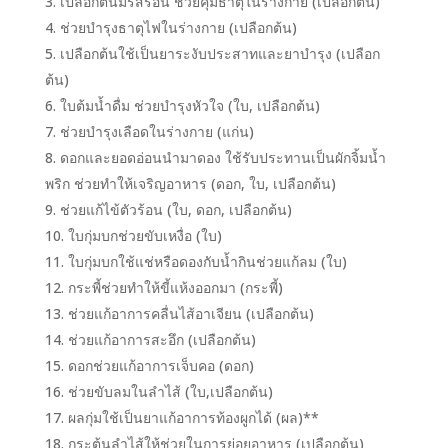
เปลือกต้นมีรสร้อน ช่วยคุมธาตุในร่างกาย (เปลือกต้น)
ช่วยบำรุงธาตุไฟในร่างกาย (เปลือกต้น)
เปลือกต้นใช้เป็นยาระงับประสาทและยาบำรุง (เปลือก
ต้น)
ใบต้มน้ำดื่ม ช่วยบำรุงหัวใจ (ใบ, เปลือกต้น)
ช่วยบำรุงเลือดในร่างกาย (แก่น)
ดอกและยอดอ่อนนำมาดอง ใช้รับประทานเป็นผักจิ้มน้ำ
พริก ช่วยทำให้เจริญอาหาร (ดอก, ใบ, เปลือกต้น)
ช่วยแก้ไข้ตัวร้อน (ใบ, ดอก, เปลือกต้น)
ใบกุ่มบกช่วยขับเหงื่อ (ใบ)
ใบกุ่มบกใช้แช่หรือดองกับน้ำกินช่วยแก้ลม (ใบ)
กระพี้ช่วยทำให้ขี้แห้งออกมา (กระพี้)
ช่วยแก้อาการคลื่นไส้อาเจียน (เปลือกต้น)
ช่วยแก้อาการสะอึก (เปลือกต้น)
ดอกช่วยแก้อาการเจ็บคอ (ดอก)
ช่วยขับลมในลำไส้ (ใบ,เปลือกต้น)
ผลกุ่มใช้เป็นยาแก้อาการท้องผูกได้ (ผล)**
กระตุ้นลำไส้ให้ช่วยในการย่อยอาหาร (เปลือกต้น)