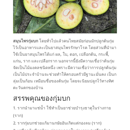
สมุนไพรกุ่มบก
โดยทั่วไปแล้วคนไทยสมัยก่อนมักปลูกต้นกุ่ม
ไว้เป็นอาหารและเป็นยาสมุนไพรรักษาโรค โดยส่วนที่นำมา
ใช้เป็นยาสมุนไพรได้แก่ ผล, ใบ, ดอก, เปลือกต้น, กระพี้,
แก่น, ราก และเปลือกราก นอกจากนี้ยังมีความเชื่อว่าต้นกุ่ม
จัดเป็นไม้มงคลชนิดหนึ่ง เพราะมีความเชื่อว่าการปลูกต้นกุ่ม
เป็นไม้ประจำบ้านจะช่วยทำให้ครอบครัวมีฐานะมั่นคง เป็นก
ลุ่มเป็นก้อน เหมือนชื่อของต้นกุ่ม โดยจะนิยมปลูกไว้ทางทิศ
ตะวันตกของบ้าน
สรรพคุณของกุ่มบก
รากนำมาแช่น้ำ ใช้ทำเป็นยาช่วยบำรุงธาตุในร่างกาย
(ราก)
รากกุ่มบกช่วยแก้มานกษัยอันเกิดแต่กองลม (ราก)