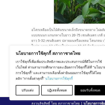
อโสกเหลืองเป็นไม้ต้นขนาดเล็กถึงขนาดกลาง ไม่ผลัด
แบบขนนก แกนกลางใบยาว 20-75 เซนติเมตร เกลี ยง ใบ
ยาว 5-32 เซนติเมตร ปลายมนหรือแหลม โคนกลม เว้ารู
ใบประมาณ 12 คู่ก้านใบย่อยยาว 10-15 มิลลิเมตรช่อ
ตามซอกใบ ปลายกิ่ง และตามล้าต้น ดอกสีเหลืองสดใบป
นโยบายการใช้คุกกี้ สภากาชาดไทย
ย่อยรูปขอบขนาดถึงรูปใบหอก กว้าง 2-5 มิลลิเมตร 
เราใช้คุกกี้เพื่อเพิ่มประสิทธิภาพและประสบการณ์ที่ดีในการใช้
เซนติเมตร ฐานรองดอกเชื่อม เป็นหลอด แคบ ยาว 1.2-2.
เว็บไซต์ ท่านสามารถศึกษารายละเอียดการใช้คุกกี้ได้ที่ “นโยบา
กลีบดอก เกสรเพศผู้ 4-(6) อัน รังไข่มีขน ผลแบบผล
การใช้คุกกี้” และสามารถเลือกตั้งค่ายินยอมการใช้คุกกี้ได้โดย
ซม. ภายในฝักมีเมล็ด 1-3 เมล็ด การกระจายพันธุ์
ออกดอกเดือนมกราคมถึงเมษายน ติดผลช่วงเดือน มีน
คลิก “การตั้งค่าคุกกี้”
นโยบายการใช้คุกกี้
ประโยชน์: ใช้ปลูกประดับเนื่องจากมีดอกที่สวยงามเ
ปรับแต่ง
ปฏิเสธทั้งหมด
ยอมรับทั้งหมด
สงวนลิขสิทธิ์ โดย สภากาชาดไทย |
นโยบายการคุ้ม