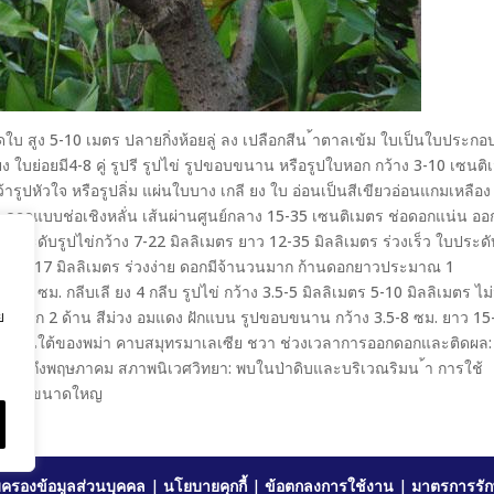
ใบ สูง 5-10 เมตร ปลายกิ่งห้อยลู่ ลง เปลือกสีน ้าตาลเข้ม ใบเป็นใบประกอ
ย่อยมี4-8 คู่ รูปรี รูปไข่ รูปขอบขนาน หรือรูปใบหอก กว้าง 3-10 เซนติ
ปหัวใจ หรือรูปลิ่ม แผ่นใบบาง เกลี ยง ใบ อ่อนเป็นสีเขียวอ่อนแกมเหลือง 
 ดอกแบบช่อเชิงหลั่น เส้นผ่านศูนย์กลาง 15-35 เซนติเมตร ช่อดอกแน่น ออ
ระดับรูปไข่กว้าง 7-22 มิลลิเมตร ยาว 12-35 มิลลิเมตร ร่วงเร็ว ใบประดั
ยาว 6-17 มิลลิเมตร ร่วงง่าย ดอกมีจ้านวนมาก ก้านดอกยาวประมาณ 1
6 ซม. กลีบเลี ยง 4 กลีบ รูปไข่ กว้าง 3.5-5 มิลลิเมตร 5-10 มิลลิเมตร ไม่
ย
แห้งแตก 2 ด้าน สีม่วง อมแดง ฝักแบน รูปขอบขนาน กว้าง 3.5-8 ซม. ยาว 15
: ทางตอนใต้ของพม่า คาบสมุทรมาเลเซีย ชวา ช่วงเวลาการออกดอกและติดผล:
าคมถึงพฤษภาคม สภาพนิเวศวิทยา: พบในป่าดิบและบริเวณริมน ้า การใช้
ป็นพุ่มขนาดใหญ
ครองข้อมูลส่วนบุคคล
|
นโยบายคุกกี้
|
ข้อตกลงการใช้งาน
|
มาตรการรัก