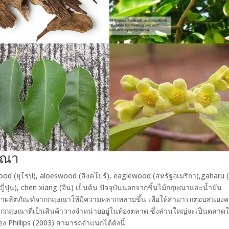
ษณา
ood (ยุโรป), aloeswood (สิงคโปร์), eaglewood (สหรัฐอเมริกา),gaharu (
ญี่ปุ่น), chen xiang (จีน) เป็นต้น ปัจจุบันนอกจากชิ้นไม้กฤษณาและน้ำมัน
ัฒนาผลิตภัณฑ์จากกฤษณาให้มีความหลากหลายขึ้น เพื่อให้สามารถตอบสนอง
จากกฤษณาที่เป็นสินค้าวางจำหน่ายอยู่ในท้องตลาด ซึ่งส่วนใหญ่จะเป็นตลาด
อง Phillips (2003) สามารถจำแนกได้ดังนี้