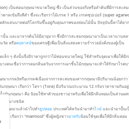
on) เป็นท่อนกฤษณาขนาดใหญ่ ซึ่ง เป็นส่วนของกิ่งหรือลำต้นที่มีการสะส
น้ำตาลเข้มถึงสีดำ ซึ่งจะเรียกว่าไม้เกรด 1 หรือ เกรดซุปเปอร์ (super agar
ักแสนบาทต่อกิโลกรัมขึ้นอยู่กับคุณภาพของท่อนไม้นั้น ปัจจุบันนี้หาได้ย
เท่านั้น และมาจากต้นไม้มีอายุมาก ซึ่งมีการสะสมกฤษณามาเป็นเวลานานหล
นวัด หรือ
คฤหาสน์
ของเศรษฐีเพื่อเป็นสิ่งแสดงความร่ำรวยมั่งคั่งของผู้เป็น
ล็ก ๆ ดังนั้นจึงมีราคาถูกกว่าไม้ท่อนขนาดใหญ่ ใช้สำหรับจุดเผาเพื่อให้มีกล
บางคนเชื่อว่าการดมกลิ่นควันจากการเผาชิ้นไม้กฤษณาจะทำให้รักษาโรคบ
ากกฤษณาเกรด3หรือเกรด4เนื่องจากการสะสมของสารกฤษณามีปริมาณน้อยกว่า 
ำมันกฤษณา เรียกว่า โตรา (Tora) มีปริมาณประมาณ 12 กรัมราคาขายกันอยู่ท
มันกฤษณา คือ นิยมใช้ทาตัวของชาวอาหรับเพื่อให้มีกลิ่นหอมเป็นส่วนผส
งสำอางบางชนิด
นน้ำมันกฤษณาแล้วนำไปทำ
ธูปหอม
ประเทศไต้หวันนำมาทำ
ไวน์
และนำมาปั้นเป
หอม เรียกว่า “marmool” ซึ่งผู้หญิงชาว
อาหรับ
นิยมใช้จุดเพื่อให้มีกลิ่นหอม
ย