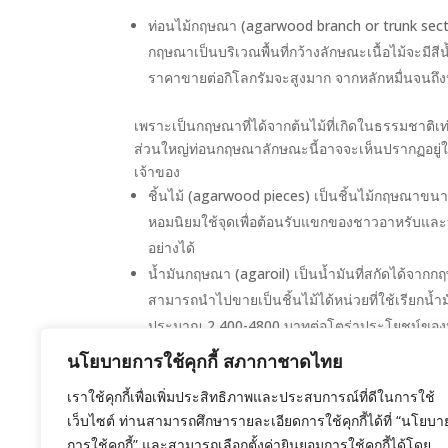
ท่อนไม้กฤษณา (agarwood branch or trunk secti
กฤษณาเป็นบริเวณพื้นที่กว้างลักษณะเนื้อไม้จะมีสี
ราคาขายต่อกิโลกรัมจะสูงมาก จากหลักหมื่นจนถึงหล
เพราะเป็นกฤษณาที่ได้จากต้นไม้ที่เกิดในธรรมชาติ
ส่วนใหญ่ท่อนกฤษณาลักษณะนี้อาจจะเห็นปรากฏอยู่ใ
เจ้าของ
ชิ้นไม้ (agarwood pieces) เป็นชิ้นไม้กฤษณาขนาดเ
หอมนิยมใช้จุดเพื่อต้อนรับแขกของชาวอาหรับและ
อย่างได้
น้ำมันกฤษณา (agaroil) เป็นน้ำมันที่สกัดได้จ
สามารถนำไปขายเป็นชิ้นไม้ได้หน่วยที่ใช้เรียกน้
ประมาณ 2,400-4800 บาทต่อโตร่าประโยชน์ของน้ำ
ของเครื่องยา เป็นส่วนผสมของน้ำหอมและเครื่อ
นโยบายการใช้คุกกี้ สภากาชาดไทย
ผลิตภัณฑ์อื่น ๆ ได้แก่ ผงไม้ที่เหลือจากการกลั่
เราใช้คุกกี้เพื่อเพิ่มประสิทธิภาพและประสบการณ์ที่ดีในการใช้
ก้อนผสมน้ำมันกฤษณาและส่วนผสมต่าง ๆ ให้มีกลิ่น
เว็บไซต์ ท่านสามารถศึกษารายละเอียดการใช้คุกกี้ได้ที่ “นโยบา
การใช้คุกกี้” และสามารถเลือกตั้งค่ายินยอมการใช้คุกกี้ได้โดย