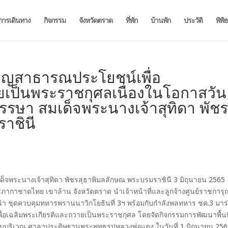
การเดินทาง
กิจกรรม
จังหวัดตราด
ที่พัก
บ้านพัก
ประวัติ
พิพิ
พ็ญสาธารณประโยชน์เพื่อ
ยเป็นพระราชกุศลเนื่องในโอกาสวัน
รษา สมเด็จพระนางเจ้าสุทิดา พัช
าชินี
็จพระนางเจ้าสุทิดา พัชรสุธาพิมลลักษณ พระบรมราชินี 3 มิถุนายน 2565
สภากาชาดไทย เขาล้าน จังหวัดตราด นำเจ้าหน้าที่และลูกจ้างศูนย์ราชการุ
หน้า ชุดควบคุมทหารพรานนาวิกโยธินที่ 3ฯ พร้อมกับกำลังพลทหาร ชค.3 มาร
่อเฉลิมพระเกียรติและถวายเป็นพระราชกุศล โดยจัดกิจกรรมการพัฒนาพื้นที
บบริเวณ ศาลาประดิษฐานพระพุทธรูปหลวงพ่อแดง ในวันที่ 1 มิถุนายน 25