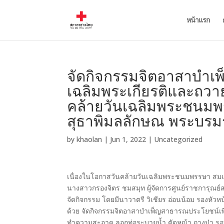
หน้าแรก
จัดกิจกรรมจิตอาสาบำเ
เฉลิมพระเกียรติและถวา
คล้ายวันเฉลิมพระชนมพร
สุธาพิมลลักษณ พระบรมร
by
khaolan
|
Jun 1, 2022
|
Uncategorized
เนื่องในโอกาสวันคล้ายวันเฉลิมพระชนมพรรษา สมเด
นางสาวกรองจิตร ชมสมุท ผู้จัดการศูนย์ราชการุณย์
จัดกิจกรรม โดยมีนาวาตรี วิเชียร อ่อนน้อม รองหัว
ด้วย จัดกิจกรรมจิตอาสาบำเพ็ญสาธารณประโยชน์เพื
ทำความสะอาด ลอกท่อระบายน้ำ ตัดหญ้า ถางป่า รอ