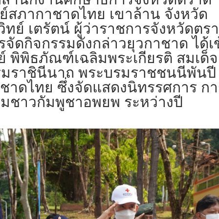
ณย์สภากาชาดไทย เขาล้าน จังหวัด
์ เตรัตน์ ผู้ว่าราชการจังหวัดตร
จัดกิจกรรมดังกล่าวยุวกาชาด ได้เข
 พิพิธภัณฑ์เฉลิมพระเกียรติ สมเด็จ
ะบรมราชินีนาถ พระบรมราชชนนีพันปี
าดไทย ซึ่งจัดแสดงนิทรรศการ กา
รมชาวกัมพูชาอพยพ ระหว่างปี