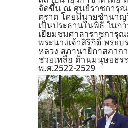
จัดขึ้น ณ ศูนย์ราชการุ
ตราด โดยมีนายชำนาญวิทย
เป็นประธานในพิธี ในการ
เยี่ยมชมศาลาราชการุณย์
พระนางเจ้าสิริกิติ์ พร
หลวง สภานายิกาสภากาช
ช่วยเหลือ ด้านมนุษยธร
พ.ศ.2522-2529