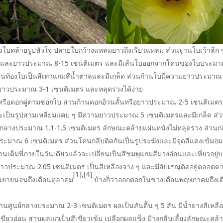
องใบคล้ายรูปหัวใจ ปลายใบกว้างแหลมยาวถึงเรียวแหลม ส่วนฐานใบเว้าลึก
ตรและยาวประมาณ 8-15 เซนติเมตร และมีเส้นใบออกจากโคนของใบประมา
ส่วนท้องใบเป็นสีเทาแกมสีน้ำตาลและมีเกล็ด ส่วนก้านใบมีความยาวประมาณ
ก ยาวประมาณ 3-1 เซนติเมตร และหลุดร่วงได้ง่าย
หรือดอกคู่ตามซอกใบ ส่วนก้านดอกอ้วนสั้นหรือยาวประมาณ 2-5 เซนติเมต
ักษณะเป็นรูปสามเหลี่ยมแคบ ๆ มีความยาวประมาณ 5 เซนติเมตรและมีเกล็ด ส่
ูนย์กลางประมาณ 1.1-1.5 เซนติเมตร ลักษณะคล้ายแผ่นหนังไม่หลุดร่วง ส่วนก
ประมาณ 6 เซนติเมตร ส่วนโคนกลีบติดกันเป็นรูประฆังและมีจุดสีแดงเข้มอม
เต็มที่ภายในวันเดียวแล้วจะเปลี่ยนเป็นสีชมพูแกมสีม่วงอ่อนและเหี่ยวอยู่
้ยาวประมาณ 2.05 เซนติเมตร เป็นสีเหลืองจาง ๆ และมีอับเรณูติดอยู่ตลอดต
[1],[4]
ยายนจนถึงเดือนตุลาคม
บ้างก็ว่าออกดอกในช่วงเดือนพฤษภาคมถึงเด
นศูนย์กลางประมาณ 2-3 เซนติเมตร ผลเป็นสันตื้น ๆ 5 สัน มีน้ำยางสีเหลือ
ยวอ่อน ส่วนผลแก่เป็นสีเขียวเข้ม เปลือกผลแข็ง มีวงกลีบเลี้ยงลักษณะคล้