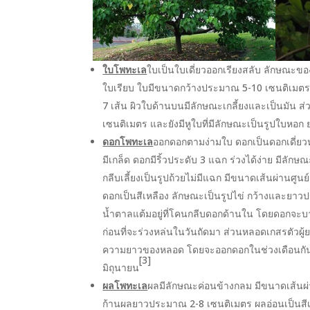
ใบโพทะเล
ใบเป็นใบเดี่ยวออกเรียงสลับ ลักษณะข
ใบเรียบ ใบมีขนาดกว้างประมาณ 5-10 เซนติเม
7 เส้น ผิวใบด้านบนมีลักษณะเกลี้ยงและเป็นมัน 
เซนติเมตร และยังมีหูใบที่มีลักษณะเป็นรูปใบหอ
ดอกโพทะเล
ออกดอกตามง่ามใบ ดอกเป็นดอกเดี่ยว
มีเกล็ด ดอกมีริ้วประดับ 3 แฉก ร่วงได้ง่าย มีล
กลีบเลี้ยงเป็นรูปถ้วยไม่มีแฉก มีขนาดเส้นผ่านศ
ดอกเป็นสีเหลือง ลักษณะเป็นรูปไข่ กว้างและยาว
น้ำตาลแต้มอยู่ที่โคนกลีบดอกด้านใน โดยดอกจะบาน
ก่อนที่จะร่วงหล่นในวันถัดมา ส่วนหลอดเกสรตัวผู
ความยาวของหลอด โดยจะออกดอกในช่วงเดือนกัน
[3]
มิถุนายน
ผลโพทะเล
ผลมีลักษณะค่อนข้างกลม มีขนาดเส้นผ่า
ก้านผลยาวประมาณ 2-8 เซนติเมตร ผลอ่อนเป็นสีเขี