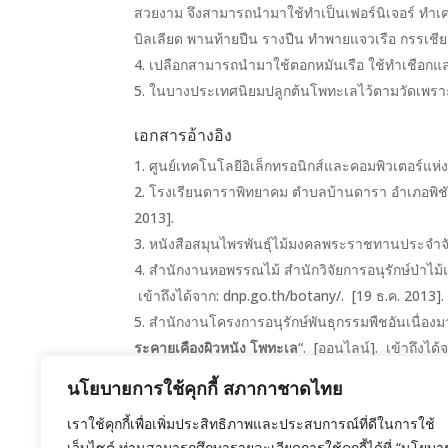
สวยงาม จึงสามารถนำมาใช้ทำเป็นเฟอร์นิเจอร์ ทำเครื่
บิลเลียด พานท้ายปืน รางปืน ทำพายแจวเรือ กรรเชียง
เปลือกสามารถนำมาใช้ตอกหมันเรือ ใช้ทำเชือกแล
ในบางประเทศนิยมปลูกต้นโพทะเลไว้ตามวัดเพราะถือเ
เอกสารอ้างอิง
ศูนย์เทคโนโลยีอิเล็กทรอนิกส์และคอมพิวเตอร์แห่ง
โรงเรียนดาราพิทยาคม ตำบลบ้านดารา อำเภอพิชัย 
2013].
หนังสือสมุนไพรพันธุ์ไม้มงคลพระราชทานประจำจังหว
สำนักงานหอพรรณไม้ สำนักวิจัยการอนุรักษ์ป่าไม้แล
เข้าถึงได้จาก: dnp.go.th/botany/. [19 ธ.ค. 2013].
สำนักงานโครงการอนุรักษ์พันธุกรรมพืชอันเนื่อ
ระคายเคืองผิวหนัง โพทะเล
“. [ออนไลน์]. เข้าถึงได้
นโยบายการใช้คุกกี้ สภากาชาดไทย
ภาพประกอบ
: www.flickr.com (by Jupiter Niels
Lauren Gutierrez, judymonkey17, dinesh_valke, J
เราใช้คุกกี้เพื่อเพิ่มประสิทธิภาพและประสบการณ์ที่ดีในการใช้
เว็บไซต์ ท่านสามารถศึกษารายละเอียดการใช้คุกกี้ได้ที่ “นโยบา