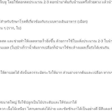
เจ็บหู โดยใช้ดอกสดประมาณ 2-3 ดอกนำมาต้มกับน้ำนมครึ่งถ้วยตวง แล้วน
สำหรับรักษาโรคที่เกี่ยวข้องกับระบบทางเดินอาหาร (เมือก)
น ๆ (ราก, ใบ)
แผลสด และช่วยทำให้แผลหายเร็วยิ่งขึ้น ด้วยการใช้ใบแห้งประมาณ 2-3 ใบน
ผล (ใบ)บ้างก็ว่าน้ำต้มจากเปลือกก็นำมาใช้ชะล้างแผลเรื้อรังได้เช่นกัน
ำให้ตาบอดได้ ดังนั้นควรระมัดระวังให้มาก ส่วนยางจากต้นและเปลือก หากเ
ขนาดใหญ่ จึงใช้ปลูกเป็นไม้ประดับและให้ร่มเงาได้
เนื้อไม้เหนียว ไสกบตกแต่งได้ง่าย และขัดชักเงาได้เป็นอย่างดี มีสีแดงเข