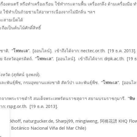
องดนตรี หรือทำเครื่องเรือน ใช้ทำกระดานพื้น เครื่องกลึง ด้ามเครื่องมือ ท
 ใช้ทำเป็นถ้วยชามใส่อาหารเนื่องจากไม่มีกลิ่น ฯลฯ
ะสายเบ็ดได้
ป็นต้นไม้ศักดิ์สิทธิ์
ชาติ. “
โพทะเล
“. [ออนไลน์]. เข้าถึงได้จาก: nectec.or.th. [19 ธ.ค. 2013].
จังหวัดอุตรดิตถ์. “
โพทะเล
“. [ออนไลน์]. เข้าถึงได้จาก: drpk.ac.th. [19 ธ
ัด (สุทัศน์ จูงพงษ์).
ะพันธุ์พืช, กรมอุทยานแห่งชาติ สัตว์ป่า และพันธุ์พืช. “
โพทะเล
“. [ออนไลน
งมาจากพระราชดำริ สมเด็จพระเทพรัตนราชสุดาฯ สยามบรมราชกุมารี. “
พิษ
จาก: rspg.or.th. [19 ธ.ค. 2013].
en, D.Eickhoff, naturgucker.de, Sharpj99, mingiweng, 阿橋花譜 KHQ Flo
ardín Botánico Nacional Viña del Mar Chile)
ย