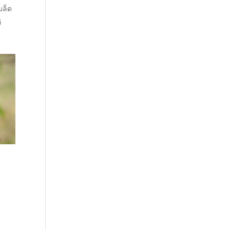
มล็ด
่