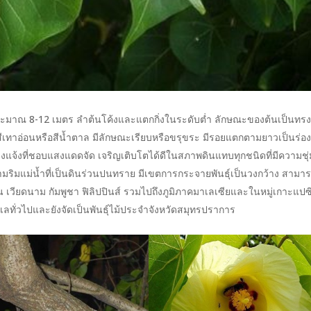
ประมาณ 8-12 เมตร ลำต้นโค้งและแตกกิ่งในระดับต่ำ ลักษณะของต้นเป็นทร
สีเทาอ่อนหรือสีน้ำตาล มีลักษณะเรียบหรือขรุขระ มีรอยแตกตามยาวเป็นร่อง
างแจ้งที่ชอบแสงแดดจัด เจริญเติบโตได้ดีในสภาพดินแทบทุกชนิดที่มีความชุ่
ริมแม่น้ำที่เป็นดินร่วนปนทราย มีเขตการกระจายพันธุ์เป็นวงกว้าง สามา
่ปุ่น เวียดนาม กัมพูชา ฟิลิปปินส์ รวมไปถึงภูมิภาคมาเลเซียและในหมู่เกาะแปซ
ั่วไปและยังจัดเป็นพันธุ์ไม้ประจำจังหวัดสมุทรปราการ