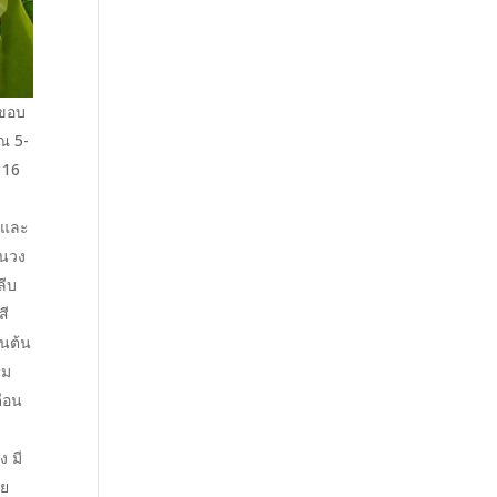
 ขอบ
ณ 5-
 16
รและ
วนวง
ลีบ
สี
บนต้น
าม
ือน
ง มี
าย